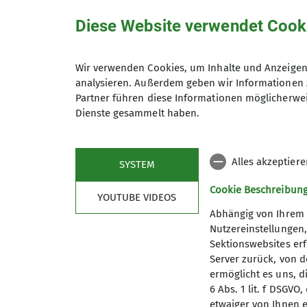
Diese Website verwendet Cook
Tobias Dieterle
Wegewart
Wir verwenden Cookies, um Inhalte und Anzeigen 
0171 3890337
analysieren. Außerdem geben wir Informationen 
Partner führen diese Informationen möglicherwei
tobias.dieterle@dav-
Dienste gesammelt haben.
obererneckar.de
Alles akzeptier
SYSTEM
Cookie Beschreibun
YOUTUBE VIDEOS
Abhängig von Ihrem 
Nutzereinstellungen
Sektionswebsites erf
Server zurück, von 
ermöglicht es uns, d
6 Abs. 1 lit. f DSGV
Mitglied werden
Aktu
etwaiger von Ihnen e