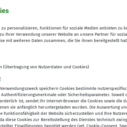
ies
zu personalisieren, Funktionen für soziale Medien anbieten zu k
zu Ihrer Verwendung unserer Website an unsere Partner für sozi
se mit weiteren Daten zusammen, die Sie ihnen bereitgestellt ha
en (Übertragung von Nutzerdaten und Cookies)
g
Verwendungszweck speichern Cookies bestimmte nutzerspezifisc
, Authentifizierungsmerkmale oder Sicherheitsparameter. Soweit
orderlich ist, sendet Ihr Internet-Browser die Cookies sowie die 
denen sie anfänglich heruntergeladen wurden. Die Auswertung un
ie Funktionsfähigkeit der Website sicherzustellen und Ihre Nutzer
O, da diese Cookies zur Bereitsstellung des Dienstes technisch zw
elles
DAV Hauptverein
rteilter Einwilligungen benötigt werden (vgl. Cookie-Consent, Spe