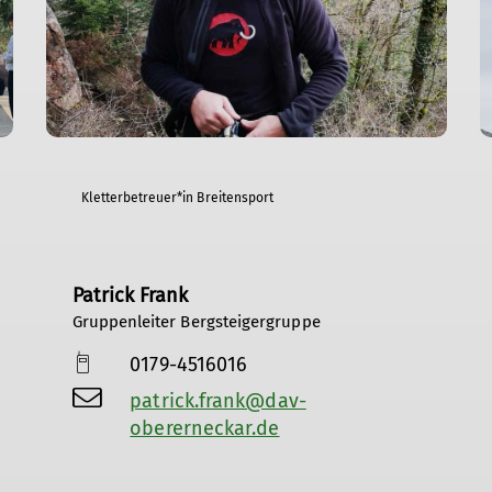
Kletterbetreuer*in Breitensport
Patrick Frank
Gruppenleiter Bergsteigergruppe
0179-4516016
patrick.frank@dav-
obererneckar.de