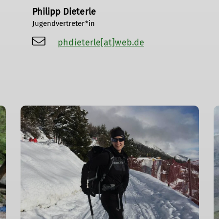
Philipp Dieterle
Jugendvertreter*in
phdieterle[at]web.de