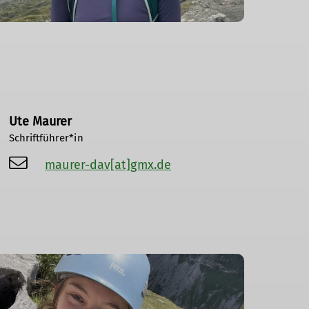
Ute Maurer
Schriftführer*in
maurer-dav[at]gmx.de