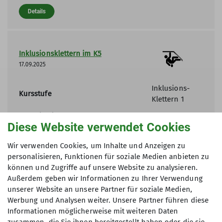
Details
Inklusionsklettern im K5
17.09.2025
Inklusions-
Kursstufe
Klettern 1
Organisation
Jeanette
Diese Website verwendet Cookies
Kornhaas
Wir verwenden Cookies, um Inhalte und Anzeigen zu
Details
personalisieren, Funktionen für soziale Medien anbieten zu
können und Zugriffe auf unsere Website zu analysieren.
Außerdem geben wir Informationen zu Ihrer Verwendung
unserer Website an unsere Partner für soziale Medien,
Inklusionsklettern im K5
Werbung und Analysen weiter. Unsere Partner führen diese
01.10.2025
Informationen möglicherweise mit weiteren Daten