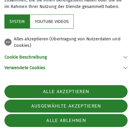
zusammen, die Sie ihnen bereitgestellt haben oder die sie
Inklusions-
im Rahmen Ihrer Nutzung der Dienste gesammelt haben.
Kursstufe
Klettern 1
Organisation
Jeanette
SYSTEM
YOUTUBE VIDEOS
Kornhaas
Alles akzeptieren (Übertragung von Nutzerdaten und
Details
Cookies)
Cookie Beschreibung
Inklusionsklettern im K5
Verwendete Cookies
15.10.2025
Inklusions-
Kursstufe
ALLE AKZEPTIEREN
Klettern 1
Organisation
Jeanette
AUSGEWÄHLTE AKZEPTIEREN
Kornhaas
ALLE ABLEHNEN
Details