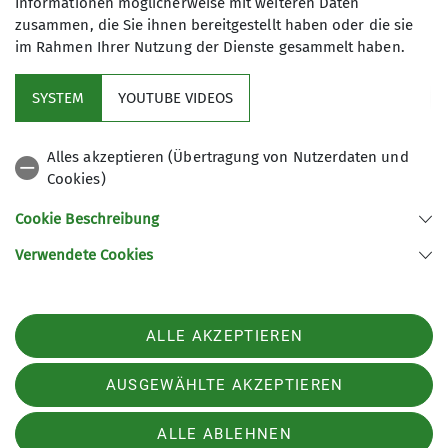
Informationen möglicherweise mit weiteren Daten
zusammen, die Sie ihnen bereitgestellt haben oder die sie
im Rahmen Ihrer Nutzung der Dienste gesammelt haben.
SYSTEM
YOUTUBE VIDEOS
Schwarzer Punkt
Alles akzeptieren (Übertragung von Nutzerdaten und
schmal, oft steil angelegt und
Cookies)
absturzgefährlich Es kommen zudem
gehäuft versicherte Gehpassagen
Cookie Beschreibung
und/oder einfache Kletterstellen vor,
Verwendete Cookies
die den Gebrauch der Hände erfordern
Trittsicherheit und Schwindelfreiheit
sind unbedingt erforderlich
ALLE AKZEPTIEREN
AUSGEWÄHLTE AKZEPTIEREN
Alpine Route
ALLE ABLEHNEN