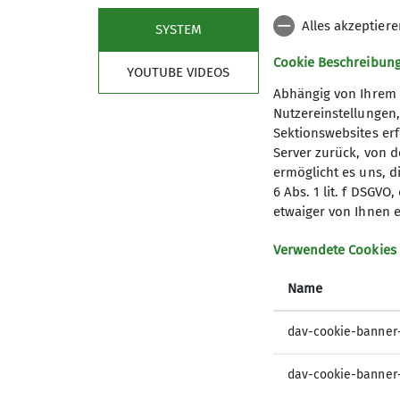
Alles akzeptier
SYSTEM
Cookie Beschreibun
YOUTUBE VIDEOS
Abhängig von Ihrem 
Nutzereinstellungen
Sektionswebsites erf
Server zurück, von 
ermöglicht es uns, d
6 Abs. 1 lit. f DSGV
Mitglied werden
Aktu
etwaiger von Ihnen e
Newslet
Verwendete Cookies
Progra
Name
dav-cookie-banner
dav-cookie-banner