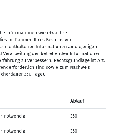
he Informationen wie etwa Ihre
 dies im Rahmen Ihres Besuchs von
darin enthaltenen Informationen an diejenigen
d Verarbeitung der betreffenden Informationen
erfahrung zu verbessern. Rechtsgrundlage ist Art.
Sektion Oberer Neckar des
ingenderforderlich sind sowie zum Nachweis
Deutschen Alpenvereins e.V.
icherdauer 350 Tage).
Stadionstr. 60
78628 Rottweil
Ablauf
Telefon +4974129026611
ch notwendig
350
Kontakt
ch notwendig
350