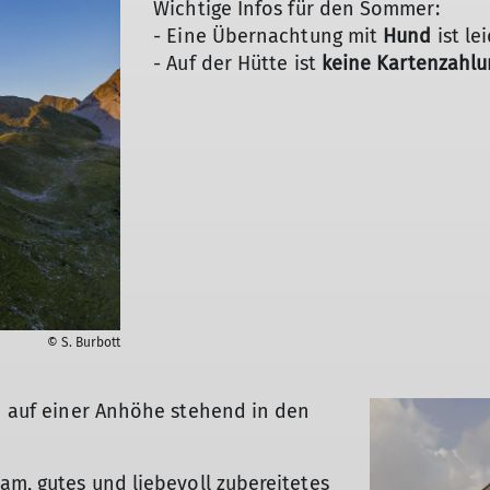
Wichtige Infos für den Sommer:
- Eine Übernachtung mit
Hund
ist le
- Auf der Hütte ist
keine Kartenzahlu
nk an unser Team
© S. Burbott
© Angelika Wolf
ch auf einer Anhöhe stehend in den
am, gutes und liebevoll zubereitetes