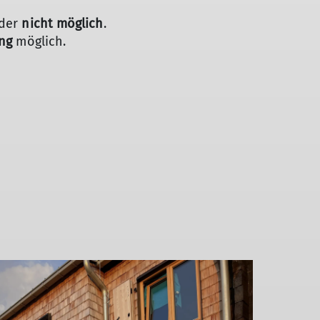
ider
nicht möglich
.
ng
möglich.
Wintereinbruch -