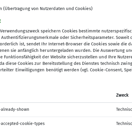
en (Übertragung von Nutzerdaten und Cookies)
© DAV
g
Verwendungszweck speichern Cookies bestimmte nutzerspezifisc
, Authentifizierungsmerkmale oder Sicherheitsparameter. Soweit
orderlich ist, sendet Ihr Internet-Browser die Cookies sowie die 
denen sie anfänglich heruntergeladen wurden. Die Auswertung un
ie Funktionsfähigkeit der Website sicherzustellen und Ihre Nutzer
O, da diese Cookies zur Bereitsstellung des Dienstes technisch zw
elles
DAV Hauptverein
rteilter Einwilligungen benötigt werden (vgl. Cookie-Consent, Spe
ter Anmeldung
mm
Zweck
-already-shown
Technis
-accepted-cookie-types
Technis