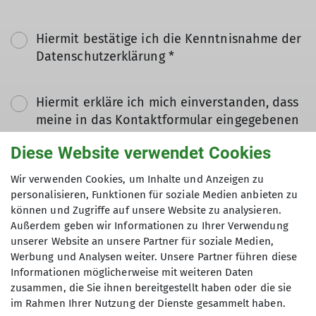
Hiermit bestätige ich die Kenntnisnahme der
Datenschutzerklärung *
Hiermit erkläre ich mich einverstanden, dass
meine in das Kontaktformular eingegebenen
Daten elektronisch gesichert und zum Zweck
Diese Website verwendet Cookies
der Kontaktaufnahme verarbeitet und
genutzt werden. Mir ist bekannt, dass ich
Wir verwenden Cookies, um Inhalte und Anzeigen zu
meine Einwilligung jederzeit wiederrufen
personalisieren, Funktionen für soziale Medien anbieten zu
kann. *
können und Zugriffe auf unsere Website zu analysieren.
Außerdem geben wir Informationen zu Ihrer Verwendung
unserer Website an unsere Partner für soziale Medien,
Mit (*) markierte Felder
Werbung und Analysen weiter. Unsere Partner führen diese
Absenden
sind Pflichtfelder
Informationen möglicherweise mit weiteren Daten
zusammen, die Sie ihnen bereitgestellt haben oder die sie
im Rahmen Ihrer Nutzung der Dienste gesammelt haben.