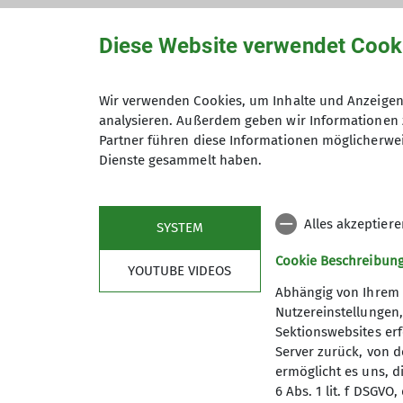
Diese Website verwendet Cook
Wir verwenden Cookies, um Inhalte und Anzeigen 
Hiermit bestätige ich die Kenntnisna
analysieren. Außerdem geben wir Informationen 
Partner führen diese Informationen möglicherwei
Hiermit erkläre ich mich einverstand
Dienste gesammelt haben.
Zweck der Kontaktaufnahme verarbeite
*
Alles akzeptier
SYSTEM
Mit (*) markierte Felder sind Pflichtfelder
Cookie Beschreibun
YOUTUBE VIDEOS
Abhängig von Ihrem 
Nutzereinstellungen
Sektionswebsites erf
Server zurück, von 
ermöglicht es uns, d
6 Abs. 1 lit. f DSGV