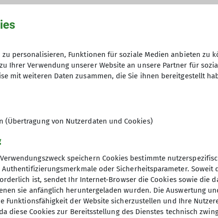
ies
zu personalisieren, Funktionen für soziale Medien anbieten zu k
hme der Datenschutzerklärung *
zu Ihrer Verwendung unserer Website an unsere Partner für sozi
se mit weiteren Daten zusammen, die Sie ihnen bereitgestellt ha
en, dass meine in das Kontaktformular eingegebenen 
t und genutzt werden. Mir ist bekannt, dass ich meine
en (Übertragung von Nutzerdaten und Cookies)
g
Verwendungszweck speichern Cookies bestimmte nutzerspezifisc
, Authentifizierungsmerkmale oder Sicherheitsparameter. Soweit
orderlich ist, sendet Ihr Internet-Browser die Cookies sowie die 
denen sie anfänglich heruntergeladen wurden. Die Auswertung un
ie Funktionsfähigkeit der Website sicherzustellen und Ihre Nutzer
O, da diese Cookies zur Bereitsstellung des Dienstes technisch zw