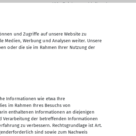
1024
Zeichen verbleibend
önnen und Zugriffe auf unsere Website zu
ale Medien, Werbung und Analysen weiter. Unsere
ben oder die sie im Rahmen Ihrer Nutzung der
Daten elektronisch gesichert und zum
 Einwilligung jederzeit wiederrufen kann.
Absenden
he Informationen wie etwa Ihre
 dies im Rahmen Ihres Besuchs von
darin enthaltenen Informationen an diejenigen
d Verarbeitung der betreffenden Informationen
erfahrung zu verbessern. Rechtsgrundlage ist Art.
Sektion Oberer Neckar des
ingenderforderlich sind sowie zum Nachweis