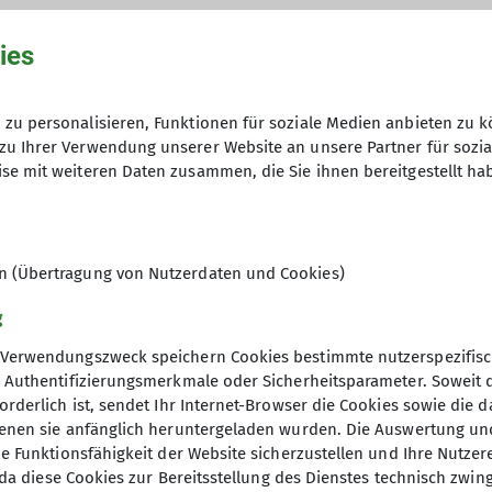
ies
zu personalisieren, Funktionen für soziale Medien anbieten zu k
hme der Datenschutzerklärung *
zu Ihrer Verwendung unserer Website an unsere Partner für sozi
se mit weiteren Daten zusammen, die Sie ihnen bereitgestellt ha
en, dass meine in das Kontaktformular eingegebenen 
t und genutzt werden. Mir ist bekannt, dass ich meine
en (Übertragung von Nutzerdaten und Cookies)
g
Verwendungszweck speichern Cookies bestimmte nutzerspezifisc
, Authentifizierungsmerkmale oder Sicherheitsparameter. Soweit
orderlich ist, sendet Ihr Internet-Browser die Cookies sowie die 
denen sie anfänglich heruntergeladen wurden. Die Auswertung un
ie Funktionsfähigkeit der Website sicherzustellen und Ihre Nutzer
O, da diese Cookies zur Bereitsstellung des Dienstes technisch zw