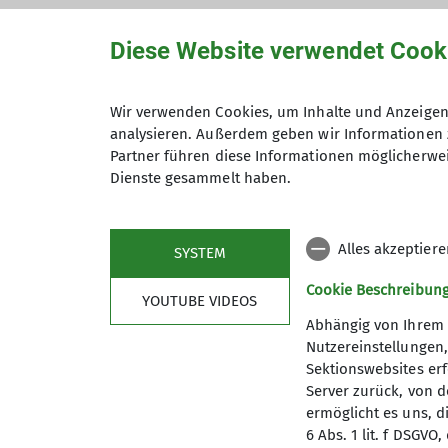
Diese Website verwendet Cook
Wir verwenden Cookies, um Inhalte und Anzeigen 
Hiermit bestätige ich die Kenntnisna
analysieren. Außerdem geben wir Informationen 
Partner führen diese Informationen möglicherwei
Hiermit erkläre ich mich einverstand
Dienste gesammelt haben.
Zweck der Kontaktaufnahme verarbeite
*
Alles akzeptier
SYSTEM
Mit (*) markierte Felder sind Pflichtfelder
Cookie Beschreibun
YOUTUBE VIDEOS
Abhängig von Ihrem 
Nutzereinstellungen
Sektionswebsites erf
Server zurück, von 
ermöglicht es uns, d
6 Abs. 1 lit. f DSGV