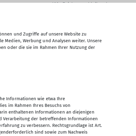
1024
Zeichen verbleibend
önnen und Zugriffe auf unsere Website zu
ale Medien, Werbung und Analysen weiter. Unsere
ben oder die sie im Rahmen Ihrer Nutzung der
Daten elektronisch gesichert und zum
 Einwilligung jederzeit wiederrufen kann.
Absenden
he Informationen wie etwa Ihre
 dies im Rahmen Ihres Besuchs von
darin enthaltenen Informationen an diejenigen
d Verarbeitung der betreffenden Informationen
erfahrung zu verbessern. Rechtsgrundlage ist Art.
Sektion Oberer Neckar des
ingenderforderlich sind sowie zum Nachweis