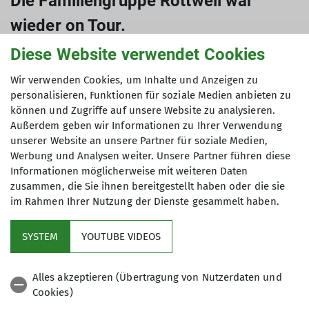
Die Familiengruppe Rottweil war
wieder on Tour.
14.04.2024
Diese Website verwendet Cookies
Wir verwenden Cookies, um Inhalte und Anzeigen zu
Rottweil
Sektions News
personalisieren, Funktionen für soziale Medien anbieten zu
können und Zugriffe auf unsere Website zu analysieren.
Außerdem geben wir Informationen zu Ihrer Verwendung
unserer Website an unsere Partner für soziale Medien,
Die Familiengruppe der Bergsteigergruppe
Werbung und Analysen weiter. Unsere Partner führen diese
Rottweil nutze die hochsommerlichen
Informationen möglicherweise mit weiteren Daten
Temperaturen dieses Sonntages um den Neckar
zusammen, die Sie ihnen bereitgestellt haben oder die sie
„anzupaddeln“. Mit den voll Kanus/Kajaks
im Rahmen Ihrer Nutzung der Dienste gesammelt haben.
geladenen Anhängern ging es nach Sulz zum
Einstieg. Nach dem ersten Teil wurde ausgiebig zu
SYSTEM
YOUTUBE VIDEOS
Mittag gevespert. Nach sehr spritzigem zweiten
Teil kamen alle wohl gesonnt an der
Alles akzeptieren (Übertragung von Nutzerdaten und
Ausstiegsstelle an. Nachdem das kühle Nass doch
Cookies)
zu kühl wurde, ging es wieder zurück nach