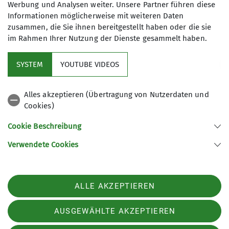
Baden in der Schlucht beendet. Nach der
Werbung und Analysen weiter. Unsere Partner führen diese
halbstündigen Autofahrt zurück zum
Informationen möglicherweise mit weiteren Daten
Campingplatz wurde der Bräter befeuert und
zusammen, die Sie ihnen bereitgestellt haben oder die sie
im Rahmen Ihrer Nutzung der Dienste gesammelt haben.
Würste mit Brot serviert. Die zweite Etappe war
geschafft!
SYSTEM
YOUTUBE VIDEOS
Der Weg ist das Ziel - aber wo ist der
Weg?
Alles akzeptieren (Übertragung von Nutzerdaten und
Cookies)
Anders als am Tag zuvor entschieden wir uns,
zuerst baden und danach klettern zu gehen. Aber
Cookie Beschreibung
nur ein wenig planschen wäre ja langweilig. Die
Verwendete Cookies
erste Stelle für Sprünge aus luftigen Höhen wurde
schnell gefunden und schon war das Toprope
aufgebaut. Als die erste Person dann einen Haken
ALLE AKZEPTIEREN
in einem massiven Felsbrocken entdeckte, ging es
erst richtig los. Von unten gut einsehbar war die
AUSGEWÄHLTE AKZEPTIEREN
Route nach oben schnell ausgemacht. Niemand