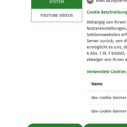
Alles akzeptier
SYSTEM
Cookie Beschreibun
YOUTUBE VIDEOS
Abhängig von Ihrem 
Neues Feature im Boulderraum des K5: Uns
Nutzereinstellungen
Sektionswebsites erf
Was ist eine Spraywall?
Server zurück, von 
Eine Spraywall ist eine Kletter- bzw. Bou
ermöglicht es uns, d
6 Abs. 1 lit. f DSGV
Bouldern, können Kletternde auf einer Spra
etwaiger von Ihnen e
Training und Technikverbesserung, auch i
Verwendete Cookies
Anleitung zur Nutzung der Spraywall mit 
Name
Lade die Boulderbook App auf dein Smart
dav-cookie-banner
App Store
PlayStore (Android)
dav-cookie-banner
Erstelle ein Konto oder fahre alternativ als
Wähle das „K5 – DAV Kletterzentrum“ aus.