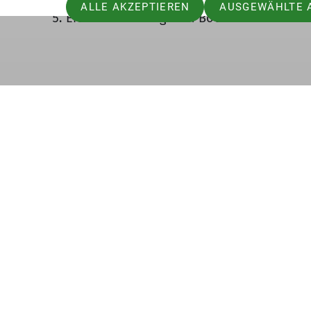
Versuche dich an den Bouldern der Commu
ALLE AKZEPTIEREN
AUSGEWÄHLTE 
Erstelle deine eigenen Boulder und teile 
Mitglied werden
Aktu
Newslet
Progra