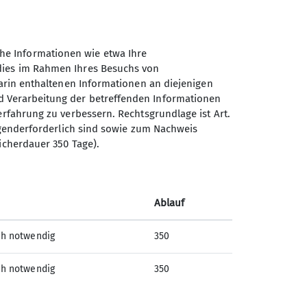
he Informationen wie etwa Ihre
erideen.
 dies im Rahmen Ihres Besuchs von
darin enthaltenen Informationen an diejenigen
d Verarbeitung der betreffenden Informationen
satz zu klassischen, vorgegebenen
erfahrung zu verbessern. Rechtsgrundlage ist Art.
ingenderforderlich sind sowie zum Nachweis
sie sich besonders gut für kreatives
icherdauer 350 Tage).
Ablauf
ch notwendig
350
ch notwendig
350