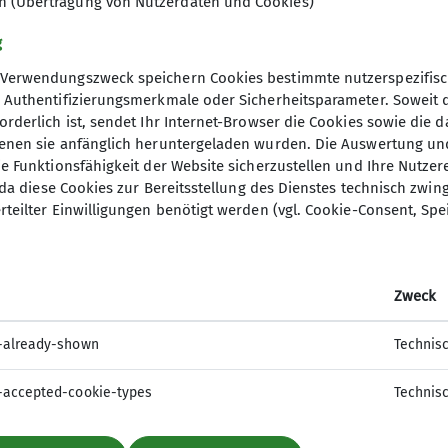
en (Übertragung von Nutzerdaten und Cookies)
g
Verwendungszweck speichern Cookies bestimmte nutzerspezifisc
ere Spraywall bringt frischen Flow und endlose Bould
, Authentifizierungsmerkmale oder Sicherheitsparameter. Soweit
orderlich ist, sendet Ihr Internet-Browser die Cookies sowie die 
denen sie anfänglich heruntergeladen wurden. Die Auswertung un
lderwand mit vielen verschiedensten Griffen. Im Gegen
ie Funktionsfähigkeit der Website sicherzustellen und Ihre Nutzer
O, da diese Cookies zur Bereitsstellung des Dienstes technisch zw
ywall frei eigene Boulder definieren. Dadurch eignet 
rteilter Einwilligungen benötigt werden (vgl. Cookie-Consent, Spe
nnerhalb der Kletter-Community.
der BoulderBook-App:
Zweck
phone herunter.
-already-shown
Technis
-accepted-cookie-types
Technis
 Gast fort.