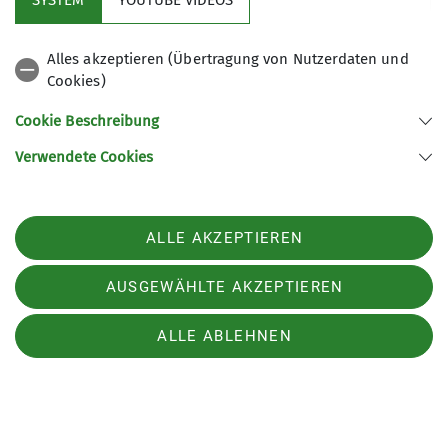
SYSTEM
YOUTUBE VIDEOS
Alles akzeptieren (Übertragung von Nutzerdaten und
Cookies)
Cookie Beschreibung
Verwendete Cookies
ALLE AKZEPTIEREN
AUSGEWÄHLTE AKZEPTIEREN
ALLE ABLEHNEN
Am Samstag stand der Piz Rassas (2941m) auf dem
Programm. Nach einer kurzen, unruhigen Nacht,
manche Leute haben das mit der Hüttenruhe
einfach nicht verstanden und jeglichen Anstand