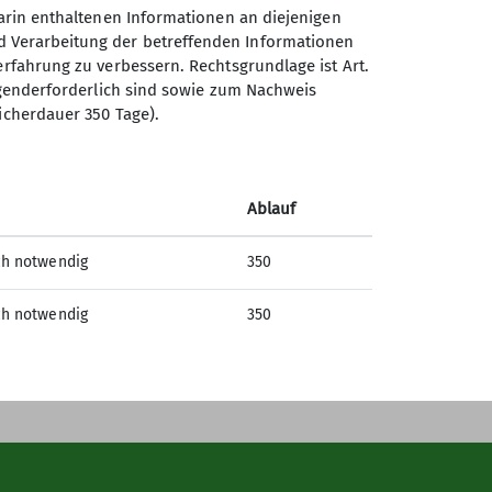
darin enthaltenen Informationen an diejenigen
d Verarbeitung der betreffenden Informationen
erfahrung zu verbessern. Rechtsgrundlage ist Art.
Sektion Oberer Neckar des
ingenderforderlich sind sowie zum Nachweis
Deutschen Alpenvereins e.V.
icherdauer 350 Tage).
Stadionstr. 60
78628 Rottweil
Telefon +4974129026611
Ablauf
ch notwendig
350
Kontakt
ch notwendig
350