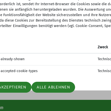
orderlich ist, sendet Ihr Internet-Browser die Cookies sowie die 
denen sie anfänglich heruntergeladen wurden. Die Auswertung un
ie Funktionsfähigkeit der Website sicherzustellen und Ihre Nutzer
O, da diese Cookies zur Bereitsstellung des Dienstes technisch zw
elles
DAV Hauptverein
rteilter Einwilligungen benötigt werden (vgl. Cookie-Consent, Spe
ter Anmeldung
mm
Zweck
-already-shown
Technis
-accepted-cookie-types
Technis
AKZEPTIEREN
ALLE ABLEHNEN
um