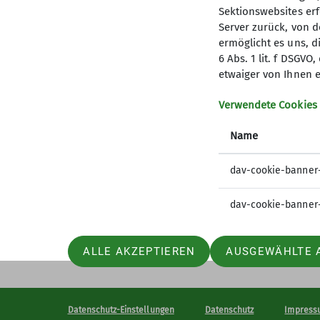
Sektionswebsites erf
Server zurück, von 
ermöglicht es uns, d
6 Abs. 1 lit. f DSGV
Mitglied werden
Aktu
etwaiger von Ihnen e
Newslet
Verwendete Cookies
Progra
Name
dav-cookie-banner
dav-cookie-banner
ALLE AKZEPTIEREN
AUSGEWÄHLTE 
Datenschutz-Einstellungen
Datenschutz
Impress