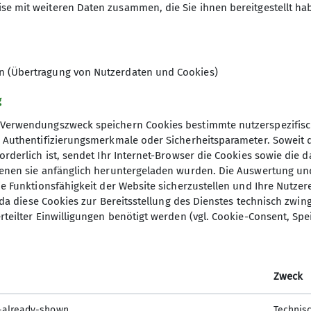
se mit weiteren Daten zusammen, die Sie ihnen bereitgestellt ha
en (Übertragung von Nutzerdaten und Cookies)
g
Verwendungszweck speichern Cookies bestimmte nutzerspezifisc
, Authentifizierungsmerkmale oder Sicherheitsparameter. Soweit
orderlich ist, sendet Ihr Internet-Browser die Cookies sowie die 
denen sie anfänglich heruntergeladen wurden. Die Auswertung un
ie Funktionsfähigkeit der Website sicherzustellen und Ihre Nutzer
O, da diese Cookies zur Bereitsstellung des Dienstes technisch zw
elles
DAV Hauptverein
rteilter Einwilligungen benötigt werden (vgl. Cookie-Consent, Spe
ter Anmeldung
mm
Zweck
-already-shown
Technis