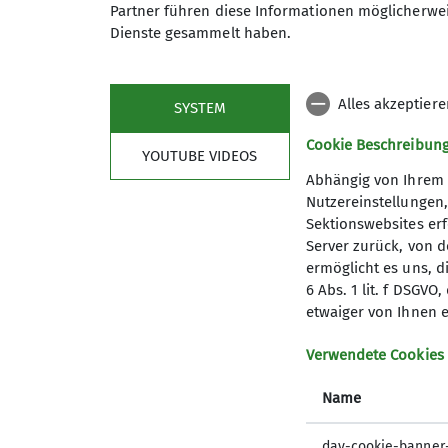
Inklusionsklettern
Partner führen diese Informationen möglicherwei
Dienste gesammelt haben.
Alles akzeptier
SYSTEM
Cookie Beschreibun
YOUTUBE VIDEOS
Abhängig von Ihrem 
Nutzereinstellungen
Sektionswebsites erf
Server zurück, von 
ermöglicht es uns, d
6 Abs. 1 lit. f DSGV
Mitglied werden
Aktu
etwaiger von Ihnen e
Newslet
Verwendete Cookies
Progra
Name
dav-cookie-banner