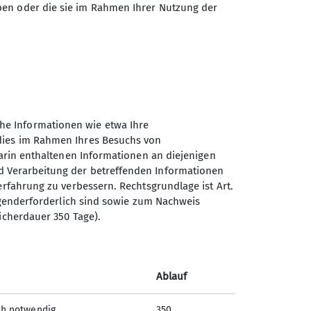
ben oder die sie im Rahmen Ihrer Nutzung der
he Informationen wie etwa Ihre
 dies im Rahmen Ihres Besuchs von
darin enthaltenen Informationen an diejenigen
d Verarbeitung der betreffenden Informationen
erfahrung zu verbessern. Rechtsgrundlage ist Art.
Sektion Oberer Neckar des
ingenderforderlich sind sowie zum Nachweis
Deutschen Alpenvereins e.V.
icherdauer 350 Tage).
Stadionstr. 60
78628 Rottweil
Ablauf
Telefon +4974129026611
ch notwendig
350