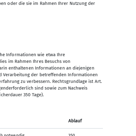
ben oder die sie im Rahmen Ihrer Nutzung der
he Informationen wie etwa Ihre
 dies im Rahmen Ihres Besuchs von
darin enthaltenen Informationen an diejenigen
d Verarbeitung der betreffenden Informationen
erfahrung zu verbessern. Rechtsgrundlage ist Art.
Sektion Oberer Neckar des
ingenderforderlich sind sowie zum Nachweis
Deutschen Alpenvereins e.V.
icherdauer 350 Tage).
Stadionstr. 60
78628 Rottweil
Ablauf
Telefon +4974129026611
ch notwendig
350