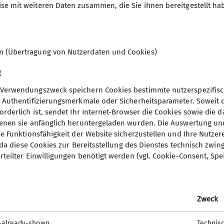
se mit weiteren Daten zusammen, die Sie ihnen bereitgestellt ha
en (Übertragung von Nutzerdaten und Cookies)
g
Verwendungszweck speichern Cookies bestimmte nutzerspezifisc
, Authentifizierungsmerkmale oder Sicherheitsparameter. Soweit
orderlich ist, sendet Ihr Internet-Browser die Cookies sowie die 
denen sie anfänglich heruntergeladen wurden. Die Auswertung un
ie Funktionsfähigkeit der Website sicherzustellen und Ihre Nutzer
O, da diese Cookies zur Bereitsstellung des Dienstes technisch zw
elles
DAV Hauptverein
rteilter Einwilligungen benötigt werden (vgl. Cookie-Consent, Spe
ter Anmeldung
mm
Zweck
-already-shown
Technis