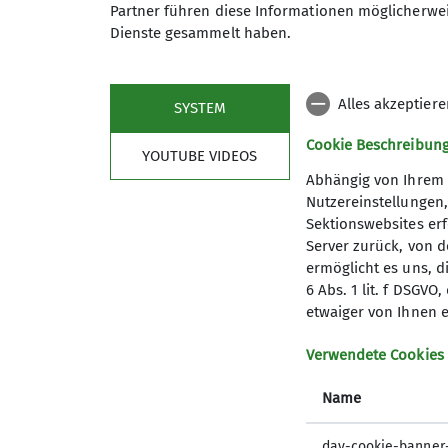
Inklusionsklettern
Partner führen diese Informationen möglicherwei
Dienste gesammelt haben.
Alles akzeptier
SYSTEM
Cookie Beschreibun
YOUTUBE VIDEOS
Abhängig von Ihrem 
Nutzereinstellungen
Sektionswebsites erf
Server zurück, von 
ermöglicht es uns, d
6 Abs. 1 lit. f DSGV
Mitglied werden
Aktu
etwaiger von Ihnen e
Newslet
Verwendete Cookies
Progra
Name
dav-cookie-banner