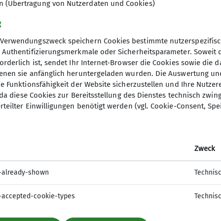
en (Übertragung von Nutzerdaten und Cookies)
g
Verwendungszweck speichern Cookies bestimmte nutzerspezifisc
, Authentifizierungsmerkmale oder Sicherheitsparameter. Soweit
orderlich ist, sendet Ihr Internet-Browser die Cookies sowie die 
denen sie anfänglich heruntergeladen wurden. Die Auswertung un
ie Funktionsfähigkeit der Website sicherzustellen und Ihre Nutzer
O, da diese Cookies zur Bereitsstellung des Dienstes technisch zw
elles
DAV Hauptverein
rteilter Einwilligungen benötigt werden (vgl. Cookie-Consent, Spe
ter Anmeldung
mm
Zweck
-already-shown
Technis
-accepted-cookie-types
Technis