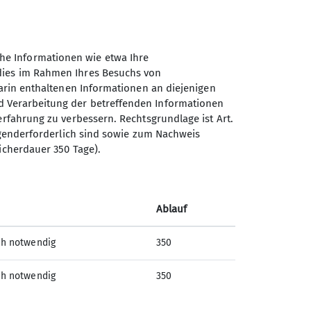
he Informationen wie etwa Ihre
 dies im Rahmen Ihres Besuchs von
darin enthaltenen Informationen an diejenigen
d Verarbeitung der betreffenden Informationen
erfahrung zu verbessern. Rechtsgrundlage ist Art.
Sektion Oberer Neckar des
ingenderforderlich sind sowie zum Nachweis
Deutschen Alpenvereins e.V.
icherdauer 350 Tage).
Stadionstr. 60
78628 Rottweil
Ablauf
Telefon +4974129026611
ch notwendig
350
Kontakt
ch notwendig
350