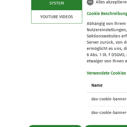
Alles akzeptier
SYSTEM
Cookie Beschreibun
YOUTUBE VIDEOS
Abhängig von Ihrem 
Nutzereinstellungen
Sektionswebsites erf
Server zurück, von 
ermöglicht es uns, d
6 Abs. 1 lit. f DSGV
Mitglied werden
Aktu
etwaiger von Ihnen e
Newslet
Verwendete Cookies
Progra
Name
dav-cookie-banner
dav-cookie-banner