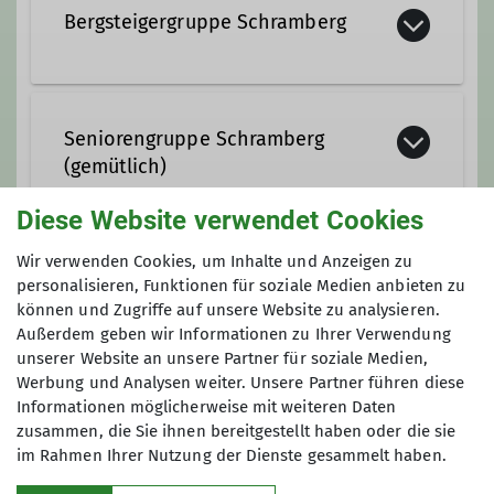
Bergsteigergruppe Schramberg
Die Bergsteigergruppe Schramberg ....
... mehr unter Details
Seniorengruppe Schramberg
(gemütlich)
Details
Diese Website verwendet Cookies
Die gemütliche Seniorengruppe trifft
Wir verwenden Cookies, um Inhalte und Anzeigen zu
sich einmal im Monat zum Wandern
Maximale Teilnehmeranzahl
personalisieren, Funktionen für soziale Medien anbieten zu
und Einkehren.
können und Zugriffe auf unsere Website zu analysieren.
Außerdem geben wir Informationen zu Ihrer Verwendung
50
unserer Website an unsere Partner für soziale Medien,
Werbung und Analysen weiter. Unsere Partner führen diese
Informationen möglicherweise mit weiteren Daten
zusammen, die Sie ihnen bereitgestellt haben oder die sie
im Rahmen Ihrer Nutzung der Dienste gesammelt haben.