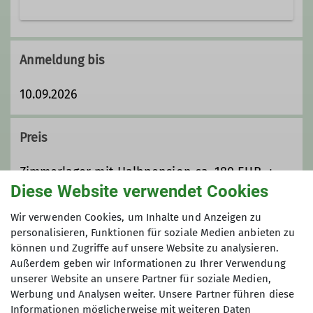
Die Bergsteigergruppe Schramberg ....
... mehr unter Details
Anmeldung bis
Details
10.09.2026
Preis
Zimmerlager mit Halbpension ca. 180 EUR, +
Diese Website verwendet Cookies
Fahrtkosten (Fahrgemeinschaft + Kenzenbus)
Wir verwenden Cookies, um Inhalte und Anzeigen zu
Maximale Teilnehmeranzahl
personalisieren, Funktionen für soziale Medien anbieten zu
können und Zugriffe auf unsere Website zu analysieren.
Außerdem geben wir Informationen zu Ihrer Verwendung
8
unserer Website an unsere Partner für soziale Medien,
Werbung und Analysen weiter. Unsere Partner führen diese
Informationen möglicherweise mit weiteren Daten