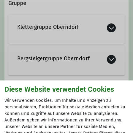
Gruppe
anna.dressel@gmx.de
Klettergruppe Oberndorf
Qualifikationen
Trainer*in C Bergsteigen
Ein gemischter Haufen von Kletterer
trifft sich jeden Donnerstag.
Bergsteigergruppe Oberndorf
Ämter
Bergsteigergruppe Oberndorf in der
Gruppenleiter Bergsteigergruppe
Diese Website verwendet Cookies
Sektion Oberer Neckar
Anmeldung
Wir verwenden Cookies, um Inhalte und Anzeigen zu
Details
Infos und Anmeldung bei Anna Dreßel unter
personalisieren, Funktionen für soziale Medien anbieten zu
können und Zugriffe auf unsere Website zu analysieren.
anna.dressel@dav-obererneckar.de oder 07423
Außerdem geben wir Informationen zu Ihrer Verwendung
9574030
unserer Website an unsere Partner für soziale Medien,