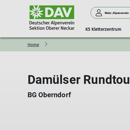
Mein.Alpenverein
K5 Kletterzentrum
Home
Vorstand / Beirat
Rottweil
Halleninfos
Anhalter Hütte
Sektionsjugend
Touren
Geschäftsstel
Spaichingen
Vorstände
Aktuelles
Bistro
Hütte
News
Aktuelles
Beirat
Öffnungszeiten
Übernachtung
Jugendreferent*in
Beirat
Damülser Rundtou
Gruppen
K5-Team
Kulinarik
Jugendvollversammlung
Gruppen
Service
FSJ im Sport
Zustieg & Touren
Bergsteigerhe
Daten und Fakten
Kletterhalle
BG Oberndorf
Downloads
MTB Trails Zun