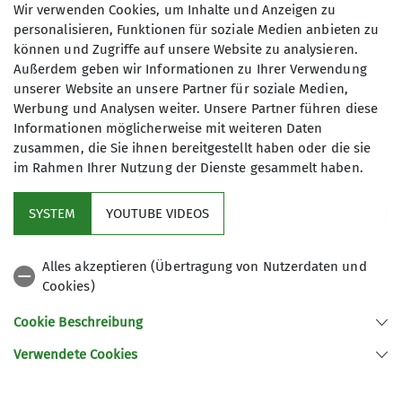
Bergsteigergruppe Rottweil in der
Wir verwenden Cookies, um Inhalte und Anzeigen zu
Sektion Oberer Neckar
Maximale Teilnehmeranzahl
personalisieren, Funktionen für soziale Medien anbieten zu
können und Zugriffe auf unsere Website zu analysieren.
Außerdem geben wir Informationen zu Ihrer Verwendung
Details
15
unserer Website an unsere Partner für soziale Medien,
Werbung und Analysen weiter. Unsere Partner führen diese
Informationen möglicherweise mit weiteren Daten
zusammen, die Sie ihnen bereitgestellt haben oder die sie
im Rahmen Ihrer Nutzung der Dienste gesammelt haben.
Mitglied werden
SYSTEM
YOUTUBE VIDEOS
Aktuelles
Alles akzeptieren (Übertragung von Nutzerdaten und
Cookies)
DAV Hauptverein
Cookie Beschreibung
Verwendete Cookies
Sektion Oberer Neckar des Deutschen Alpenvereins e.V.
Stadionstr. 60