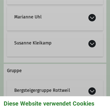
+49 741 44079090
Marianne Uhl
susanne.gorgs-mager@dav-
obererneckar.de
+49 741 1757460
Susanne Kleikamp
+49 157 57236499
MB.Uhl@t-online.de
+49 741 4034332
Gruppe
+49 157 56027351
kleikamps@gmx.de
Bergsteigergruppe Rottweil
Diese Website verwendet Cookies