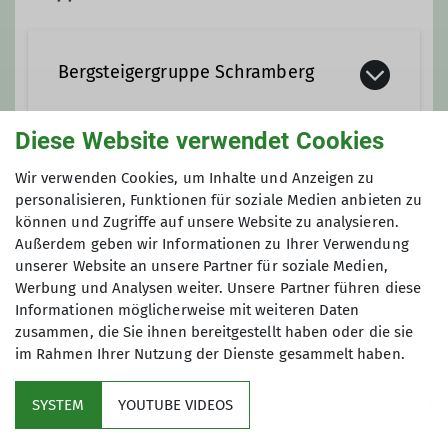
irmastraub@web.de
Bergsteigergruppe Schramberg
Diese Website verwendet Cookies
Die Bergsteigergruppe Schramberg ....
... mehr unter Details
Seniorengruppe Schramberg
Wir verwenden Cookies, um Inhalte und Anzeigen zu
personalisieren, Funktionen für soziale Medien anbieten zu
(gemütlich)
können und Zugriffe auf unsere Website zu analysieren.
Details
Außerdem geben wir Informationen zu Ihrer Verwendung
unserer Website an unsere Partner für soziale Medien,
Die gemütliche Seniorengruppe trifft
Werbung und Analysen weiter. Unsere Partner führen diese
sich einmal im Monat zum Wandern
Informationen möglicherweise mit weiteren Daten
und Einkehren.
zusammen, die Sie ihnen bereitgestellt haben oder die sie
im Rahmen Ihrer Nutzung der Dienste gesammelt haben.
Mitglied werden
SYSTEM
YOUTUBE VIDEOS
Aktuelles