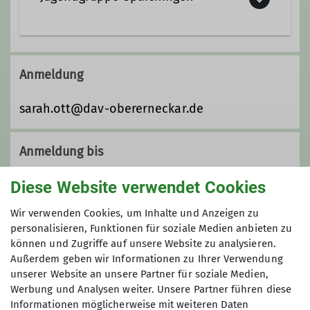
Bestandteil der Sektion Oberer-
Neckar. Sie zählt derzeit ca. 930
Mitglieder aus Spaichingen und
Wir sind immer unterwegs beim
Umgebung.
Klettern, Bergsteigen und einfach
Anmeldung
... mehr unter Details.
gemeinsam Spaß haben. Das ist die
Jugendgruppe Spaichingen.
sarah.ott@dav-obererneckar.de
Details
Anmeldung bis
Diese Website verwendet Cookies
12.05.2026
Wir verwenden Cookies, um Inhalte und Anzeigen zu
Preis
personalisieren, Funktionen für soziale Medien anbieten zu
können und Zugriffe auf unsere Website zu analysieren.
Außerdem geben wir Informationen zu Ihrer Verwendung
150 €
unserer Website an unsere Partner für soziale Medien,
Werbung und Analysen weiter. Unsere Partner führen diese
Informationen möglicherweise mit weiteren Daten