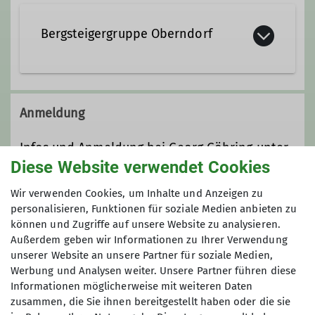
Bergsteigergruppe Oberndorf
Bergsteigergruppe Oberndorf in der
Sektion Oberer Neckar
Anmeldung
Details
Infos und Anmeldung bei Georg Göhring unter
Diese Website verwendet Cookies
0151 54782698 oder georg@gg-bergtouren.de
Wir verwenden Cookies, um Inhalte und Anzeigen zu
Anmeldung bis
personalisieren, Funktionen für soziale Medien anbieten zu
können und Zugriffe auf unsere Website zu analysieren.
Außerdem geben wir Informationen zu Ihrer Verwendung
07.06.2024
unserer Website an unsere Partner für soziale Medien,
Werbung und Analysen weiter. Unsere Partner führen diese
Informationen möglicherweise mit weiteren Daten
zusammen, die Sie ihnen bereitgestellt haben oder die sie