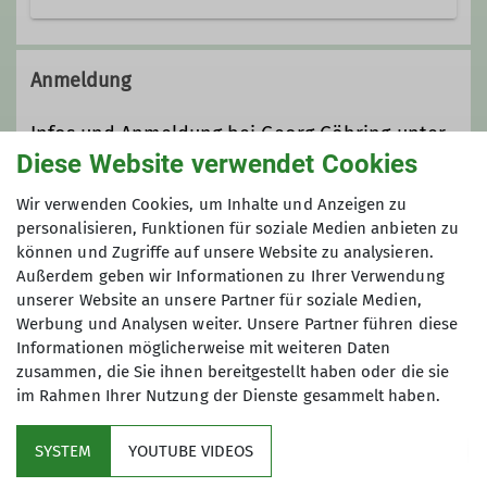
Bergsteigergruppe Oberndorf in der
Sektion Oberer Neckar
Anmeldung
Details
Infos und Anmeldung bei Georg Göhring unter
Diese Website verwendet Cookies
0151 54782698 oder georg@gg-bergtouren.de
Wir verwenden Cookies, um Inhalte und Anzeigen zu
Anmeldung bis
personalisieren, Funktionen für soziale Medien anbieten zu
können und Zugriffe auf unsere Website zu analysieren.
Außerdem geben wir Informationen zu Ihrer Verwendung
05.04.2026
unserer Website an unsere Partner für soziale Medien,
Werbung und Analysen weiter. Unsere Partner führen diese
Informationen möglicherweise mit weiteren Daten
zusammen, die Sie ihnen bereitgestellt haben oder die sie
im Rahmen Ihrer Nutzung der Dienste gesammelt haben.
Mitglied werden
SYSTEM
YOUTUBE VIDEOS