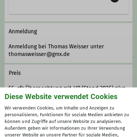
Bergsteigergruppe Oberndorf in der
Sektion Oberer Neckar
Anmeldung
Details
Anmeldung bei Thomas Weisser unter
thomasweisser@gmx.de
Preis
56,-sfr Übernachtung mit HP (Stand 2025) plus
Diese Website verwendet Cookies
Fahrtkosten
Wir verwenden Cookies, um Inhalte und Anzeigen zu
Maximale Teilnehmeranzahl
personalisieren, Funktionen für soziale Medien anbieten zu
können und Zugriffe auf unsere Website zu analysieren.
Außerdem geben wir Informationen zu Ihrer Verwendung
5
unserer Website an unsere Partner für soziale Medien,