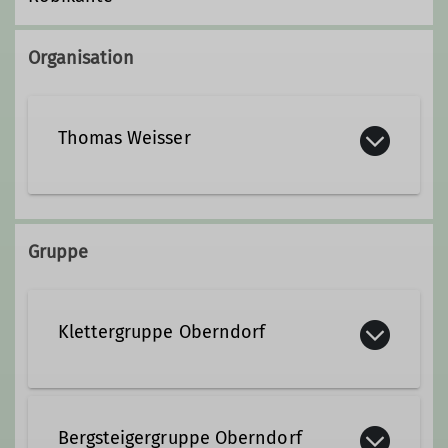
Organisation
Thomas Weisser
thomas.weisser@dav-
obererneckar.de
Gruppe
Ämter
Klettergruppe Oberndorf
Ausbildung
Tourenwart
Ein gemischter Haufen von Kletterer
trifft sich jeden Donnerstag.
Bergsteigergruppe Oberndorf