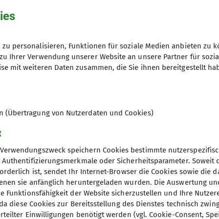
ies
 ....
lich)
zu personalisieren, Funktionen für soziale Medien anbieten zu k
zu Ihrer Verwendung unserer Website an unsere Partner für sozi
se mit weiteren Daten zusammen, die Sie ihnen bereitgestellt ha
mindestens eimal im Monat, meistens am 4. Mittwoch i
20
en (Übertragung von Nutzerdaten und Cookies)
g
Verwendungszweck speichern Cookies bestimmte nutzerspezifisc
, Authentifizierungsmerkmale oder Sicherheitsparameter. Soweit
orderlich ist, sendet Ihr Internet-Browser die Cookies sowie die 
denen sie anfänglich heruntergeladen wurden. Die Auswertung un
ie Funktionsfähigkeit der Website sicherzustellen und Ihre Nutzer
O, da diese Cookies zur Bereitsstellung des Dienstes technisch zw
elles
DAV Hauptverein
rteilter Einwilligungen benötigt werden (vgl. Cookie-Consent, Spe