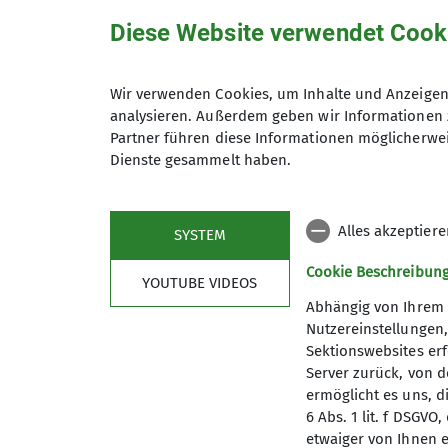
Diese Website verwendet Cook
Die Bergsteigergruppe Schramberg
... mehr unter Details
Seniorengruppe Schramberg (sport
Wir verwenden Cookies, um Inhalte und Anzeigen 
Details
analysieren. Außerdem geben wir Informationen 
Partner führen diese Informationen möglicherwei
Wenn möglich, treffen wir uns 
Dienste gesammelt haben.
Maximale Teilnehmeranzahl
Alles akzeptier
SYSTEM
Cookie Beschreibun
YOUTUBE VIDEOS
Abhängig von Ihrem 
Nutzereinstellungen
Sektionswebsites erf
Server zurück, von 
ermöglicht es uns, d
6 Abs. 1 lit. f DSGV
Mitglied werden
Aktu
etwaiger von Ihnen e