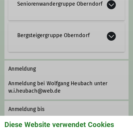
Seniorenwandergruppe Oberndorf
Lust auf wandern? Dann komm gerne
mit uns mit!
Bergsteigergruppe Oberndorf
Bergsteigergruppe Oberndorf in der
Sektion Oberer Neckar
Anmeldung
Details
Anmeldung bei Wolfgang Heubach unter
w.i.heubach@web.de
Anmeldung bis
Diese Website verwendet Cookies
09.10.2026