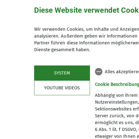
Diese Website verwendet Cook
Bergsteigergruppe Schramberg
Trainer*in C Sportklettern Breitensport
Wir verwenden Cookies, um Inhalte und Anzeigen 
Die Bergsteigergruppe Schramberg
analysieren. Außerdem geben wir Informationen 
... mehr unter Details
Klettergruppe Schramberg
Partner führen diese Informationen möglicherwei
Dienste gesammelt haben.
Details
Die Klettergruppe trifft sich wö
Alles akzeptier
SYSTEM
Cookie Beschreibun
YOUTUBE VIDEOS
Abhängig von Ihrem 
Nutzereinstellungen
Sektionswebsites erf
Server zurück, von 
ermöglicht es uns, d
6 Abs. 1 lit. f DSGV
Mitglied werden
Aktu
etwaiger von Ihnen e