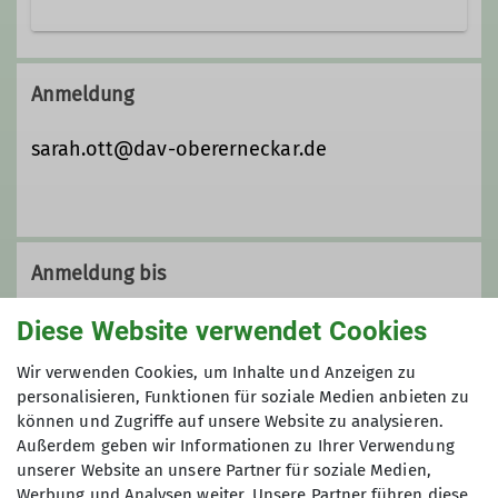
Neckar. Sie zählt derzeit ca. 930
Mitglieder aus Spaichingen und
Wir sind immer unterwegs beim
Umgebung.
Klettern, Bergsteigen und einfach
Anmeldung
... mehr unter Details.
gemeinsam Spaß haben. Das ist die
Jugendgruppe Spaichingen.
sarah.ott@dav-obererneckar.de
Details
Anmeldung bis
Diese Website verwendet Cookies
24.02.2026
Wir verwenden Cookies, um Inhalte und Anzeigen zu
Preis
personalisieren, Funktionen für soziale Medien anbieten zu
können und Zugriffe auf unsere Website zu analysieren.
Außerdem geben wir Informationen zu Ihrer Verwendung
70 €
unserer Website an unsere Partner für soziale Medien,
Werbung und Analysen weiter. Unsere Partner führen diese