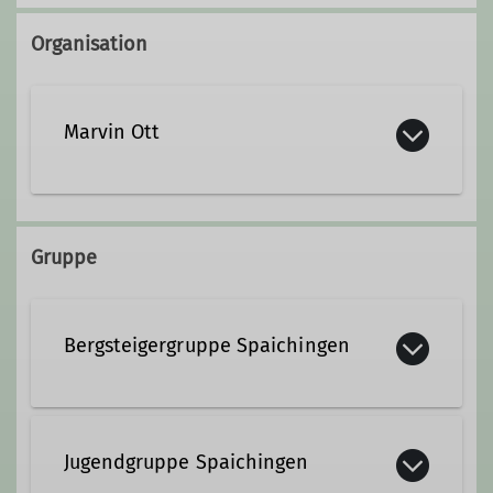
Organisation
Marvin Ott
marvin.ott@dav-obererneckar.de
Gruppe
Bergsteigergruppe Spaichingen
Die Bergsteigergruppe Spaichingen
wurde wurde 1967 gegründet und ist
Jugendgruppe Spaichingen
Bestandteil der Sektion Oberer-