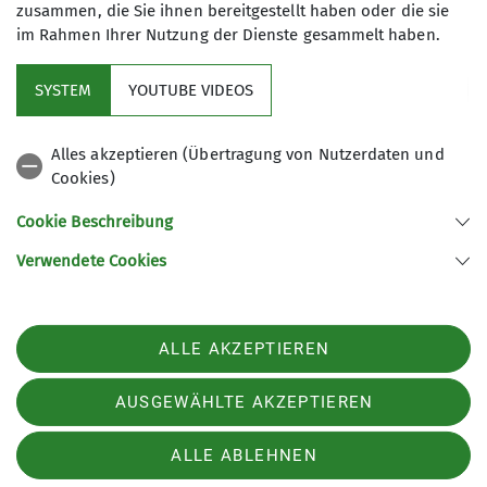
cieminskimicha@gmx.de
zusammen, die Sie ihnen bereitgestellt haben oder die sie
im Rahmen Ihrer Nutzung der Dienste gesammelt haben.
Mitglied werden
SYSTEM
YOUTUBE VIDEOS
Qualifikationen
Aktuelles
Zusatzqualifikation
Alles akzeptieren (Übertragung von Nutzerdaten und
Schneeschuhbergsteigen
Cookies)
DAV Hauptverein
Cookie Beschreibung
Wanderleiter*in
Verwendete Cookies
Sektion Oberer Neckar des Deutschen Alpenvereins e.V.
Stadionstr. 60
78628 Rottweil
ALLE AKZEPTIEREN
Telefon +4974129026611
Kontakt
AUSGEWÄHLTE AKZEPTIEREN
ALLE ABLEHNEN
Impressum
Datenschutz
Datenschutz-Einstellungen