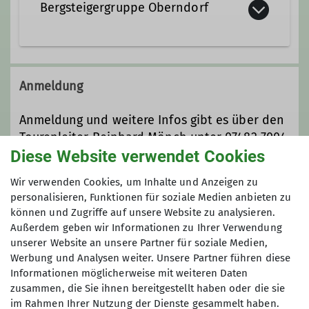
Bergsteigergruppe Oberndorf
Trainer*in C Bergwandern
Bergsteigergruppe Oberndorf in der
Sektion Oberer Neckar
Anmeldung
Details
Anmeldung und weitere Infos gibt es über den
Tourenleiter Reinhard Mönch unter 07482 7004
oder r.moench@gmx.net
Diese Website verwendet Cookies
Wir verwenden Cookies, um Inhalte und Anzeigen zu
Anmeldung bis
personalisieren, Funktionen für soziale Medien anbieten zu
können und Zugriffe auf unsere Website zu analysieren.
Außerdem geben wir Informationen zu Ihrer Verwendung
04.09.2024
unserer Website an unsere Partner für soziale Medien,
Werbung und Analysen weiter. Unsere Partner führen diese
Informationen möglicherweise mit weiteren Daten
zusammen, die Sie ihnen bereitgestellt haben oder die sie
im Rahmen Ihrer Nutzung der Dienste gesammelt haben.