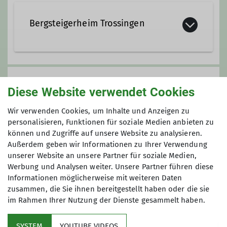
Ämter
Bergsteigerheim Trossingen
Gruppenleiter Bergsteigergruppe
Rosenstraße 3
78647 Trossingen
Gruppe
Diese Website verwendet Cookies
Wir verwenden Cookies, um Inhalte und Anzeigen zu
Bergsteigergruppe Trossingen
personalisieren, Funktionen für soziale Medien anbieten zu
können und Zugriffe auf unsere Website zu analysieren.
Außerdem geben wir Informationen zu Ihrer Verwendung
unserer Website an unsere Partner für soziale Medien,
Unsere Bergsteigergruppe Trossingen
Werbung und Analysen weiter. Unsere Partner führen diese
wurde 1977 gegründet. Wir sind damit
Informationen möglicherweise mit weiteren Daten
die jüngste der fünf
zusammen, die Sie ihnen bereitgestellt haben oder die sie
Bergsteigergruppen in der Sektion
im Rahmen Ihrer Nutzung der Dienste gesammelt haben.
und in der glücklichen Lage, über ein
Mitglied werden
sehr schönes Vereinsheim, eine
SYSTEM
YOUTUBE VIDEOS