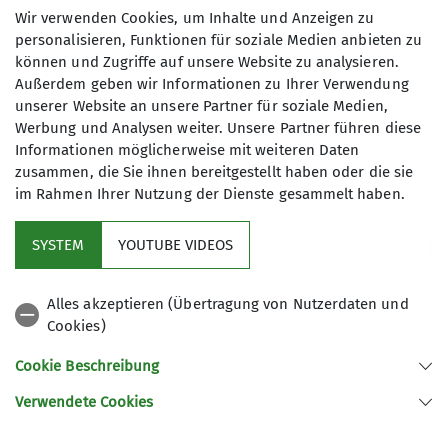
Wir verwenden Cookies, um Inhalte und Anzeigen zu
Bergsteigergruppe Schramberg
personalisieren, Funktionen für soziale Medien anbieten zu
können und Zugriffe auf unsere Website zu analysieren.
Außerdem geben wir Informationen zu Ihrer Verwendung
unserer Website an unsere Partner für soziale Medien,
Die Bergsteigergruppe Schramberg ....
Werbung und Analysen weiter. Unsere Partner führen diese
... mehr unter Details
Informationen möglicherweise mit weiteren Daten
zusammen, die Sie ihnen bereitgestellt haben oder die sie
im Rahmen Ihrer Nutzung der Dienste gesammelt haben.
Details
Mitglied werden
SYSTEM
YOUTUBE VIDEOS
Aktuelles
Alles akzeptieren (Übertragung von Nutzerdaten und
Cookies)
DAV Hauptverein
Cookie Beschreibung
Verwendete Cookies
Sektion Oberer Neckar des Deutschen Alpenvereins e.V.
Stadionstr. 60