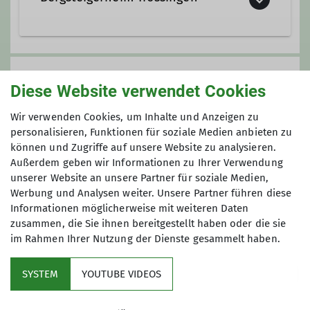
Gruppenleiter Bergsteigergruppe
Rosenstraße 3
78647 Trossingen
Gruppe
Diese Website verwendet Cookies
Wir verwenden Cookies, um Inhalte und Anzeigen zu
Bergsteigergruppe Trossingen
personalisieren, Funktionen für soziale Medien anbieten zu
können und Zugriffe auf unsere Website zu analysieren.
Außerdem geben wir Informationen zu Ihrer Verwendung
unserer Website an unsere Partner für soziale Medien,
Unsere Bergsteigergruppe Trossingen
Werbung und Analysen weiter. Unsere Partner führen diese
wurde 1977 gegründet. Wir sind damit
Informationen möglicherweise mit weiteren Daten
die jüngste der fünf
zusammen, die Sie ihnen bereitgestellt haben oder die sie
Bergsteigergruppen in der Sektion
im Rahmen Ihrer Nutzung der Dienste gesammelt haben.
und in der glücklichen Lage, über ein
Mitglied werden
sehr schönes Vereinsheim, eine
SYSTEM
YOUTUBE VIDEOS
eigene Kletterwand, sowie ein
Aktuelles
intaktes und harmonisches