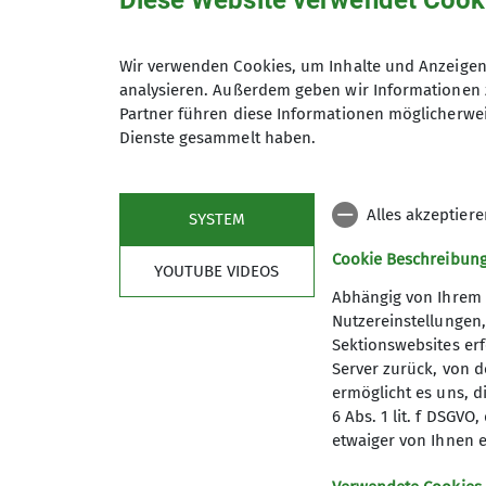
Diese Website verwendet Cook
Wir verwenden Cookies, um Inhalte und Anzeigen 
Wolfgang Rebhan
analysieren. Außerdem geben wir Informationen 
Schriftführer*in
Partner führen diese Informationen möglicherwei
Dienste gesammelt haben.
07426 913238
wolfgang.rebhan@dav-
obererneckar.de
Alles akzeptier
SYSTEM
Cookie Beschreibun
YOUTUBE VIDEOS
Abhängig von Ihrem 
Nutzereinstellungen
Sektionswebsites erf
Server zurück, von 
ermöglicht es uns, d
6 Abs. 1 lit. f DSGV
Mitglied werden
Aktu
etwaiger von Ihnen e
Newslet