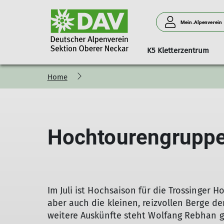
Mein.Alpenverein
K5 Kletterzentrum
Home
Vorstand / Beirat
Rottweil
Halleninfos
Anhalter Hütte
Sektionsjugend
Touren
Geschäftsstel
Spaichingen
Vorstände
Aktuelles
Bistro
Hütte
News
Aktuelles
Beirat
Öffnungszeiten
Übernachtung
Jugendreferent*in
Beirat
Hochtourengruppe
Gruppen
K5-Team
Kulinarik
Jugendvollversammlung
Gruppen
Service
FSJ im Sport
Zustieg & Touren
Bergsteigerhe
Daten und Fakten
Kletterhalle
Downloads
MTB Trails Zun
Im Juli ist Hochsaison für die Trossinger 
aber auch die kleinen, reizvollen Berge der
weitere Auskünfte steht Wolfang Rebhan g