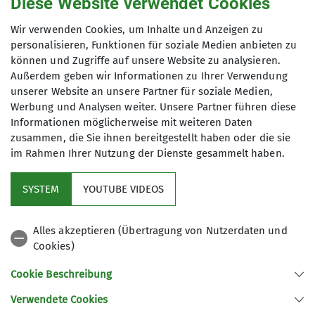
Diese Website verwendet Cookies
31.12.2026
Wir verwenden Cookies, um Inhalte und Anzeigen zu
Organisation
Volker Gruber
personalisieren, Funktionen für soziale Medien anbieten zu
können und Zugriffe auf unsere Website zu analysieren.
Details
Außerdem geben wir Informationen zu Ihrer Verwendung
unserer Website an unsere Partner für soziale Medien,
Werbung und Analysen weiter. Unsere Partner führen diese
Informationen möglicherweise mit weiteren Daten
zusammen, die Sie ihnen bereitgestellt haben oder die sie
im Rahmen Ihrer Nutzung der Dienste gesammelt haben.
Mitglied werden
SYSTEM
YOUTUBE VIDEOS
Aktuelles
Alles akzeptieren (Übertragung von Nutzerdaten und
Cookies)
DAV Hauptverein
Cookie Beschreibung
Verwendete Cookies
Sektion Oberer Neckar des Deutschen Alpenvereins e.V.