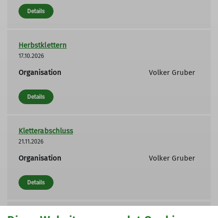
Details
Herbstklettern
17.10.2026
Organisation
Volker Gruber
Details
Kletterabschluss
21.11.2026
Organisation
Volker Gruber
Details
Silvesterklettern