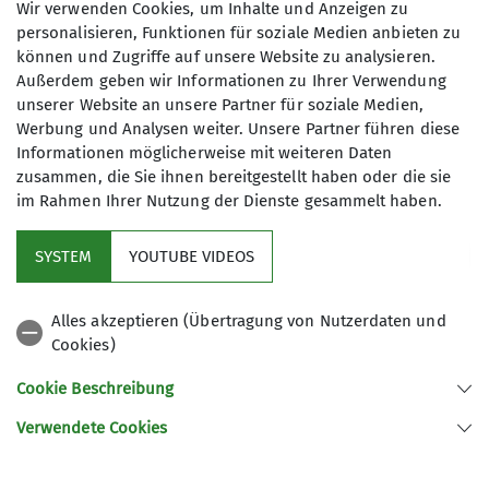
Wir verwenden Cookies, um Inhalte und Anzeigen zu
Bergsteigerecke - Nikolausecke
personalisieren, Funktionen für soziale Medien anbieten zu
04.12.2026
können und Zugriffe auf unsere Website zu analysieren.
Details
Außerdem geben wir Informationen zu Ihrer Verwendung
unserer Website an unsere Partner für soziale Medien,
Werbung und Analysen weiter. Unsere Partner führen diese
Informationen möglicherweise mit weiteren Daten
zusammen, die Sie ihnen bereitgestellt haben oder die sie
im Rahmen Ihrer Nutzung der Dienste gesammelt haben.
Mitglied werden
SYSTEM
YOUTUBE VIDEOS
Aktuelles
Alles akzeptieren (Übertragung von Nutzerdaten und
Cookies)
DAV Hauptverein
Cookie Beschreibung
Verwendete Cookies
Sektion Oberer Neckar des Deutschen Alpenvereins e.V.
Stadionstr. 60