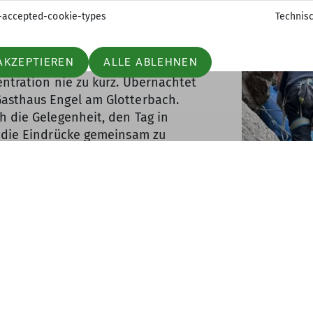
anspruchsvoller Stoff greifbar und v
-accepted-cookie-types
Technis
gen konnten die Teilnehmenden das
AKZEPTIEREN
ALLE ABLEHNEN
on war hoch, die Stimmung durchweg
entration nie zu kurz. Übernachtet
asthaus Engel am Glotterbach.
h die Gelegenheit, den Tag in
d die Eindrücke gemeinsam zu
te wiederholt und gefestigt. Am Ende
ein voller Erfolg. Alle konnten viel
ch eine Weile an die intensiven
ne entwickeln. Ein riesiges
ngagement, ihre Geduld und die
ergeben!