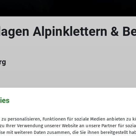
agen Alpinklettern & B
rg
ies
lgen ihm an den Kandel.
zu personalisieren, Funktionen für soziale Medien anbieten zu k
zu Ihrer Verwendung unserer Website an unsere Partner für sozi
se mit weiteren Daten zusammen, die Sie ihnen bereitgestellt ha