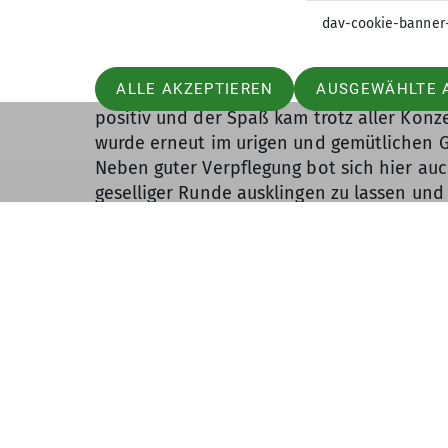
dav-cookie-banner
Bei bestem Wetter und idealen Bedingun
ALLE AKZEPTIEREN
AUSGEWÄHLTE 
Gelernte intensiv umsetzen. Die Motivati
positiv und der Spaß kam trotz aller Konz
wurde erneut im urigen und gemütlichen G
Neben guter Verpflegung bot sich hier auc
geselliger Runde ausklingen zu lassen un
reflektieren. Am Sonntag wurden die Inhal
waren sich alle einig: Das Wochenende war 
mitnehmen, auch wenn der Muskelkater no
Tage erinnern wird.
Jetzt heißt es dranbleiben, üben und Routi
Dankeschön an Volker und Matze für ihr E
Begeisterung, mit der sie ihr Wissen weit