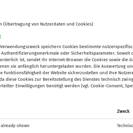
Am vergangenen Wochenende fand e
Alpinklettern & Bergsteigen“ der B
statt. Organisiert und durchgeführt 
Vorjahren von den erfahrenen Traine
en (Übertragung von Nutzerdaten und Cookies)
sieben Teilnehmenden bildeten eine 
g
Hintergrund im Wandern oder auf Ho
guter
Verwendungszweck speichern Cookies bestimmte nutzerspezifisc
Klettererfahrung. Mit viel Geduld, Ze
, Authentifizierungsmerkmale oder Sicherheitsparameter. Soweit
Vermittlung und Festigung der Grund
orderlich ist, sendet Ihr Internet-Browser die Cookies sowie die 
denen sie anfänglich heruntergeladen wurden. Die Auswertung un
Inhaltlich reichte das Programm von
ie Funktionsfähigkeit der Website sicherzustellen und Ihre Nutzer
Sicherungsmitteln über Doppelseilte
O, da diese Cookies zur Bereitsstellung des Dienstes technisch zw
im weglosen Gelände, Standplatzbau 
rteilter Einwilligungen benötigt werden (vgl. Cookie-Consent, Spe
gingen dabei direkt ineinander übe
umgesetzt.
Besonderen Wert legten die Ausbilder 
nachhaltiges Lernen sorgten einprä
Zweck
Sprüche wie „Den Karabiner und Fra
-already-shown
schauen“, die „drei E’s“ oder „Partn
Technis