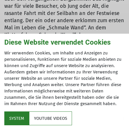
war für viele Besucher, ob Jung oder Alt, die
rasante Fahrt mit der Seilbahn an der Festwiese
entlang. Der ein oder andere erklomm zum ersten
Mal im Leben die „Schmale Wand“. An dem
Kletterfelsen „Schmale Wand“ der
Diese Website verwendet Cookies
Bergsteigergruppe Oberndorf findet vom 1.Juli bis
Ende September immer Donnerstagsabend ein
Wir verwenden Cookies, um Inhalte und Anzeigen zu
wöchtenlicher, offener Klettertreff statt. Die
personalisieren, Funktionen für soziale Medien anbieten zu
Bergsteigergruppe dankt allen Gästen, Helfern
können und Zugriffe auf unsere Website zu analysieren.
sowie Kuchenspendern für Ihre Teilnahme an
Außerdem geben wir Informationen zu Ihrer Verwendung
diesem gelungenen Bergsteigerfest!
unserer Website an unsere Partner für soziale Medien,
Werbung und Analysen weiter. Unsere Partner führen diese
Informationen möglicherweise mit weiteren Daten
zusammen, die Sie ihnen bereitgestellt haben oder die sie
im Rahmen Ihrer Nutzung der Dienste gesammelt haben.
Mitglied werden
SYSTEM
YOUTUBE VIDEOS