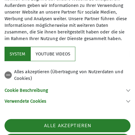
Andere Themen
Jahresabschlussveranstaltung im Pflugsaal in Rottweil
Außerdem geben wir Informationen zu Ihrer Verwendung
statt.
unserer Website an unsere Partner für soziale Medien,
196 - Sektion Oberer Neckar
Inklusionsklettern
JDAV News
Werbung und Analysen weiter. Unsere Partner führen diese
mehr erfahren
Informationen möglicherweise mit weiteren Daten
Jugend Oberndorf
Jugend Rottweil
Jugend Schramberg
zusammen, die Sie ihnen bereitgestellt haben oder die sie
im Rahmen Ihrer Nutzung der Dienste gesammelt haben.
Jugend Spaichingen
Jugend Trossingen
K5 Kletterzentrum
Klimaschutz
Oberndorf
Oberndorf Seniorengruppe
SYSTEM
YOUTUBE VIDEOS
Oberndorf_MTB
Rottweil
Schramberg
Sektions News
Alles akzeptieren (Übertragung von Nutzerdaten und
Spaichingen
Spaichingen Familiengruppe
Spaichingen_MTB
Cookies)
Trossingen
Wegebau
Cookie Beschreibung
Verwendete Cookies
Mitglied werden
ALLE AKZEPTIEREN
Aktuelles