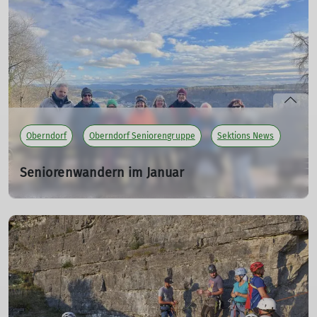
mehr erfahren
Oberndorf
Oberndorf Seniorengruppe
Sektions News
Seniorenwandern im Januar
Rund um Oberndorf
10.01.2025
mehr erfahren