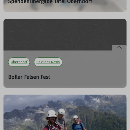
Spendenübergabe Tafel Oberndorf
Ortsgruppe Spendet 250 Euro
07.12.2023
mehr erfahren
Oberndorf
Sektions News
Boller Felsen Fest
24.09.2023
Dieses Jahr konnten wir wieder ein erfolgreiches Fest mit
euch feiern.
mehr erfahren