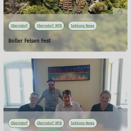
Oberndorf
Oberndorf_MTB
Sektions News
Boller Felsen Fest
Gottesdienst, Trail-Einweihung und volle Bänke
28.09.2025
mehr erfahren
Oberndorf
Oberndorf_MTB
Sektions News