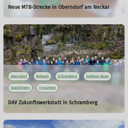
Neue MTB-Strecke in Oberndorf am Neckar
Bald gehts los!!
03.07.2025
mehr erfahren
Oberndorf
Rottweil
Schramberg
Sektions News
Spaichingen
Trossingen
DAV Zukunftswerkstatt in Schramberg
Ein Wochenende voller Ideen und Gemeinschaft
29.03.2025