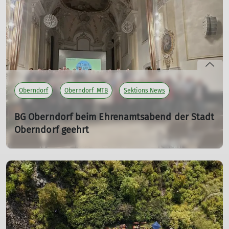
mehr erfahren
Oberndorf
Oberndorf_MTB
Sektions News
BG Oberndorf beim Ehrenamtsabend der Stadt
Oberndorf geehrt
03.12.2025
mehr erfahren