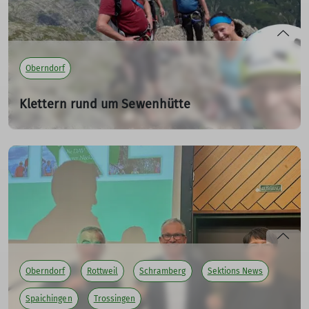
Oberndorf
Klettern rund um Sewenhütte
05.08.2022
Klettern was das Zeug hält am Sustenpass
mehr erfahren
Oberndorf
Rottweil
Schramberg
Sektions News
Spaichingen
Trossingen