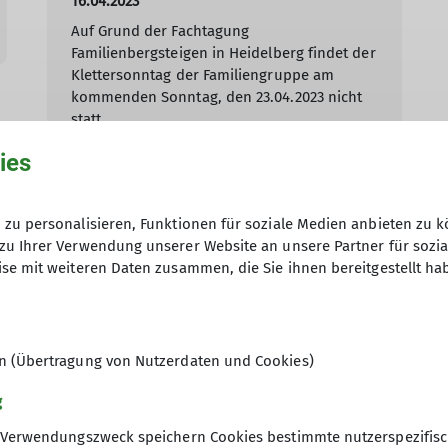
16.04.2023
Auf Grund der Fachtagung
Familienbergsteigen in Heidelberg findet der
Klettersonntag der Familiengruppe am
kommenden Sonntag, den 23.04.2023 nicht
statt.
ies
mehr erfahren
zu personalisieren, Funktionen für soziale Medien anbieten zu k
zu Ihrer Verwendung unserer Website an unsere Partner für sozi
se mit weiteren Daten zusammen, die Sie ihnen bereitgestellt ha
V News
Jugend Oberndorf
Jugend Rottweil
Jugend Schramberg
en (Übertragung von Nutzerdaten und Cookies)
ndorf Seniorengruppe
Oberndorf_MTB
Rottweil
Schramberg
g
ingen
Wegebau
Verwendungszweck speichern Cookies bestimmte nutzerspezifisc