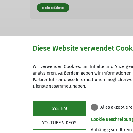
mehr erfahren
Diese Website verwendet Cook
Wir verwenden Cookies, um Inhalte und Anzeigen 
analysieren. Außerdem geben wir Informationen 
Partner führen diese Informationen möglicherwei
Andere Themen
Dienste gesammelt haben.
196 - Sektion Oberer Neckar
Inklusionsklettern
JDA
Alles akzeptier
SYSTEM
K5 Kletterzentrum
Klimaschutz
Oberndorf
Ober
Cookie Beschreibun
YOUTUBE VIDEOS
Spaichingen Familiengruppe
Spaichingen_MTB
Tross
Abhängig von Ihrem 