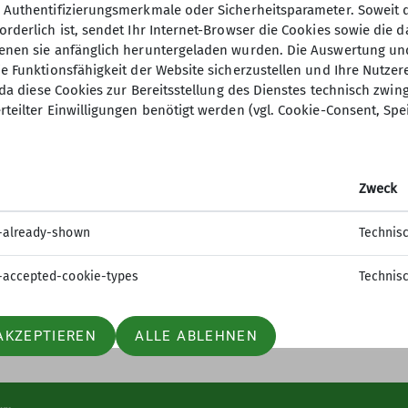
, Authentifizierungsmerkmale oder Sicherheitsparameter. Soweit
orderlich ist, sendet Ihr Internet-Browser die Cookies sowie die 
denen sie anfänglich heruntergeladen wurden. Die Auswertung un
ie Funktionsfähigkeit der Website sicherzustellen und Ihre Nutzer
O, da diese Cookies zur Bereitsstellung des Dienstes technisch zw
elles
DAV Hauptverein
rteilter Einwilligungen benötigt werden (vgl. Cookie-Consent, Spe
ter Anmeldung
mm
Zweck
-already-shown
Technis
-accepted-cookie-types
Technis
AKZEPTIEREN
ALLE ABLEHNEN