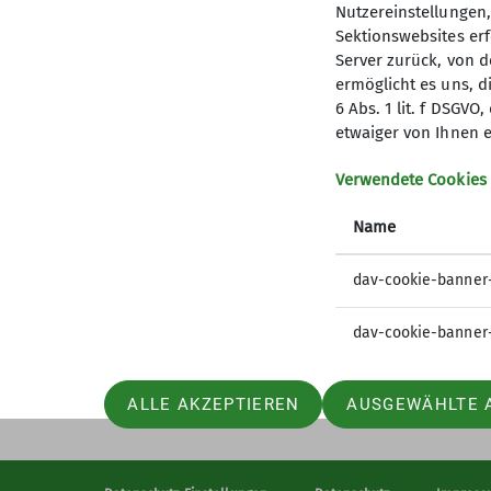
Nutzereinstellungen
Sektionswebsites erf
Server zurück, von 
ermöglicht es uns, d
6 Abs. 1 lit. f DSGV
Mitglied werden
Aktu
etwaiger von Ihnen e
Newslet
Verwendete Cookies
Progra
Name
dav-cookie-banner
dav-cookie-banner
ALLE AKZEPTIEREN
AUSGEWÄHLTE 