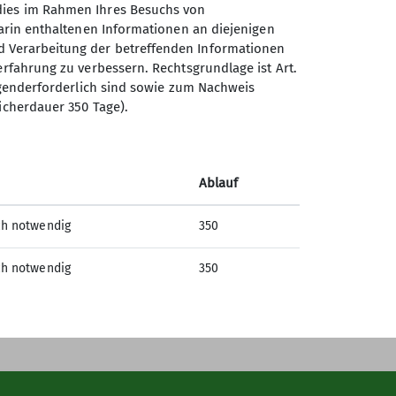
 dies im Rahmen Ihres Besuchs von
darin enthaltenen Informationen an diejenigen
d Verarbeitung der betreffenden Informationen
erfahrung zu verbessern. Rechtsgrundlage ist Art.
Sektion Oberer Neckar des
ingenderforderlich sind sowie zum Nachweis
Deutschen Alpenvereins e.V.
icherdauer 350 Tage).
Stadionstr. 60
78628 Rottweil
Ablauf
Telefon +4974129026611
ch notwendig
350
Kontakt
ch notwendig
350